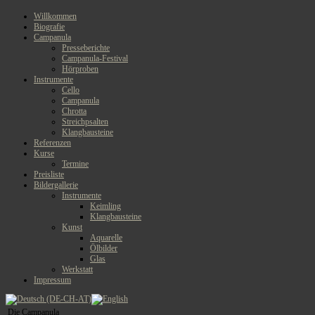
Willkommen
Biografie
Campanula
Presseberichte
Campanula-Festival
Hörproben
Instrumente
Cello
Campanula
Chrotta
Streichpsalten
Klangbausteine
Referenzen
Kurse
Termine
Preisliste
Bildergallerie
Instrumente
Keimling
Klangbausteine
Kunst
Aquarelle
Ölbilder
Glas
Werkstatt
Impressum
Die Campanula