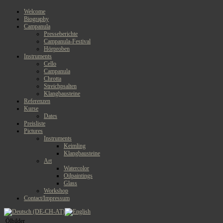
Welcome
Biography
Campanula
Presseberichte
Campanula-Festival
Hörproben
Instruments
Cello
Campanula
Chrotta
Streichpsalten
Klangbausteine
Referenzen
Kurse
Dates
Preisliste
Pictures
Instruments
Keimling
Klangbausteine
Art
Watercolor
Oilpaintings
Glass
Workshop
Contact/Impressum
Ölbilder